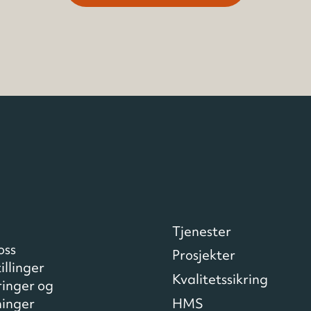
Tjenester
oss
Prosjekter
illinger
Kvalitetssikring
ringer og
HMS
inger